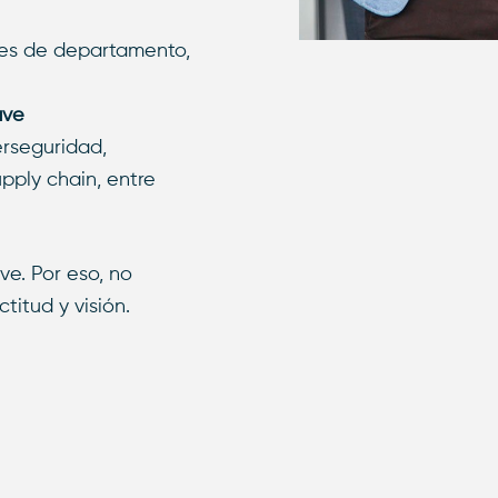
res de departamento,
ave
erseguridad,
upply chain, entre
e. Por eso, no
itud y visión.