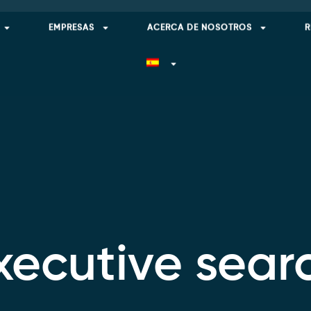
EMPRESAS
ACERCA DE NOSOTROS
R
xecutive sear