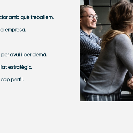
ector amb què treballem.
da empresa.
per avui i per demà.
iat estratègic.
cap perfil.