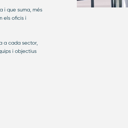
xa i que suma, més
els oficis i
 a cada sector,
uips i objectius