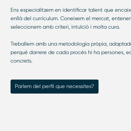
Ens especialitzem en identificar talent que encai
enllà del currículum. Coneixem el mercat, entenem 
seleccionem amb criteri, intuïció i molta cura.
Treballem amb una metodologia pròpia, adaptada
perquè darrere de cada procés hi ha persones, eq
concrets.
Parlem del perfil que necessites?