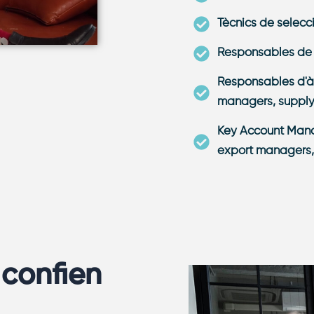
Tècnics de selec
Responsables de m
Responsables d'à
managers, supply
Key Account Manag
export managers,
 confien